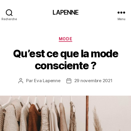
LAPENNE
Recherche
Menu
Catégories
MODE
Qu’est ce que la mode
consciente ?
Par
Eva Lapenne
29 novembre 2021
Auteur
Date
de
de
l’article
l’article